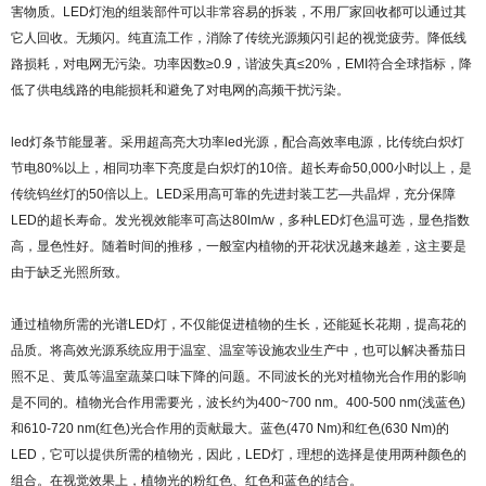
害物质。LED灯泡的组装部件可以非常容易的拆装，不用厂家回收都可以通过其
它人回收。无频闪。纯直流工作，消除了传统光源频闪引起的视觉疲劳。降低线
路损耗，对电网无污染。功率因数≥0.9，谐波失真≤20%，EMI符合全球指标，降
低了供电线路的电能损耗和避免了对电网的高频干扰污染。
led灯条节能显著。采用超高亮大功率led光源，配合高效率电源，比传统白炽灯
节电80%以上，相同功率下亮度是白炽灯的10倍。超长寿命50,000小时以上，是
传统钨丝灯的50倍以上。LED采用高可靠的先进封装工艺—共晶焊，充分保障
LED的超长寿命。发光视效能率可高达80lm/w，多种LED灯色温可选，显色指数
高，显色性好。随着时间的推移，一般室内植物的开花状况越来越差，这主要是
由于缺乏光照所致。
通过植物所需的光谱LED灯，不仅能促进植物的生长，还能延长花期，提高花的
品质。将高效光源系统应用于温室、温室等设施农业生产中，也可以解决番茄日
照不足、黄瓜等温室蔬菜口味下降的问题。不同波长的光对植物光合作用的影响
是不同的。植物光合作用需要光，波长约为400~700 nm。400-500 nm(浅蓝色)
和610-720 nm(红色)光合作用的贡献最大。蓝色(470 Nm)和红色(630 Nm)的
LED，它可以提供所需的植物光，因此，LED灯，理想的选择是使用两种颜色的
组合。在视觉效果上，植物光的粉红色、红色和蓝色的结合。