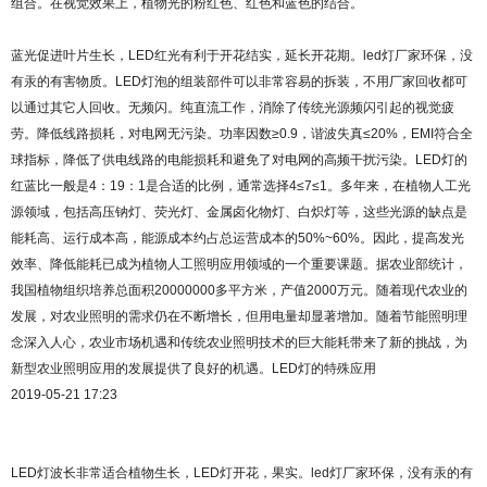
组合。在视觉效果上，植物光的粉红色、红色和蓝色的结合。
蓝光促进叶片生长，LED红光有利于开花结实，延长开花期。led灯厂家环保，没
有汞的有害物质。LED灯泡的组装部件可以非常容易的拆装，不用厂家回收都可
以通过其它人回收。无频闪。纯直流工作，消除了传统光源频闪引起的视觉疲
劳。降低线路损耗，对电网无污染。功率因数≥0.9，谐波失真≤20%，EMI符合全
球指标，降低了供电线路的电能损耗和避免了对电网的高频干扰污染。LED灯的
红蓝比一般是4：19：1是合适的比例，通常选择4≤7≤1。多年来，在植物人工光
源领域，包括高压钠灯、荧光灯、金属卤化物灯、白炽灯等，这些光源的缺点是
能耗高、运行成本高，能源成本约占总运营成本的50%~60%。因此，提高发光
效率、降低能耗已成为植物人工照明应用领域的一个重要课题。据农业部统计，
我国植物组织培养总面积20000000多平方米，产值2000万元。随着现代农业的
发展，对农业照明的需求仍在不断增长，但用电量却显著增加。随着节能照明理
念深入人心，农业市场机遇和传统农业照明技术的巨大能耗带来了新的挑战，为
新型农业照明应用的发展提供了良好的机遇。LED灯的特殊应用
2019-05-21 17:23
LED灯波长非常适合植物生长，LED灯开花，果实。led灯厂家环保，没有汞的有