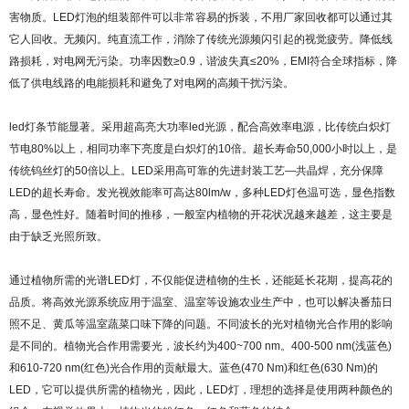
害物质。LED灯泡的组装部件可以非常容易的拆装，不用厂家回收都可以通过其
它人回收。无频闪。纯直流工作，消除了传统光源频闪引起的视觉疲劳。降低线
路损耗，对电网无污染。功率因数≥0.9，谐波失真≤20%，EMI符合全球指标，降
低了供电线路的电能损耗和避免了对电网的高频干扰污染。
led灯条节能显著。采用超高亮大功率led光源，配合高效率电源，比传统白炽灯
节电80%以上，相同功率下亮度是白炽灯的10倍。超长寿命50,000小时以上，是
传统钨丝灯的50倍以上。LED采用高可靠的先进封装工艺—共晶焊，充分保障
LED的超长寿命。发光视效能率可高达80lm/w，多种LED灯色温可选，显色指数
高，显色性好。随着时间的推移，一般室内植物的开花状况越来越差，这主要是
由于缺乏光照所致。
通过植物所需的光谱LED灯，不仅能促进植物的生长，还能延长花期，提高花的
品质。将高效光源系统应用于温室、温室等设施农业生产中，也可以解决番茄日
照不足、黄瓜等温室蔬菜口味下降的问题。不同波长的光对植物光合作用的影响
是不同的。植物光合作用需要光，波长约为400~700 nm。400-500 nm(浅蓝色)
和610-720 nm(红色)光合作用的贡献最大。蓝色(470 Nm)和红色(630 Nm)的
LED，它可以提供所需的植物光，因此，LED灯，理想的选择是使用两种颜色的