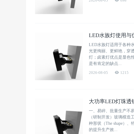
2026-08-05
698
LED水族灯使用与
LED水族灯适用于各种
光更绚丽、更鲜艳，穿透
灯；卤素灯优点是显色
是有肯定的缺点...
2026-08-05
1215
大功率LED灯珠透
一、易碎、批量生产不易
（研制开发）玻璃模造工
种形状（The sha
的提升生产效...