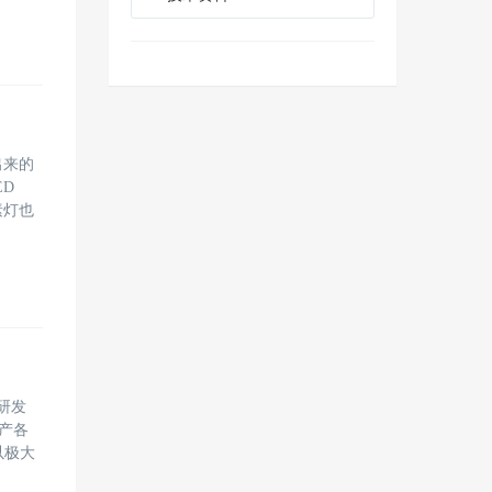
出来的
D
素灯也
研发
产各
以极大