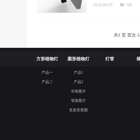
2026-08-05
708
共1 页 页次:1
方形植物灯
圆形植物灯
灯管
产品一
产品1
产品二
产品2
吊装图片
管装图片
支架安装图